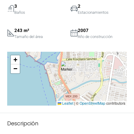
3
2
Baños
Estacionamientos
243 m²
2007
Tamaño del área
Año de construcción
+
−
Leaflet
|
©
OpenStreetMap
contributors
Descripción