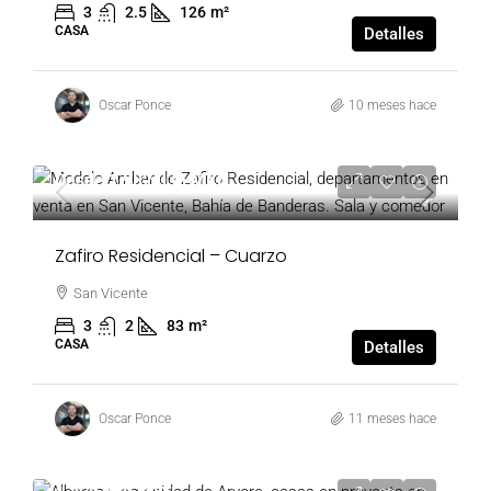
3
2.5
126
m²
CASA
Detalles
Oscar Ponce
10 meses hace
Desde
1,982,035 MXN
Zafiro Residencial – Cuarzo
San Vicente
3
2
83
m²
CASA
Detalles
Oscar Ponce
11 meses hace