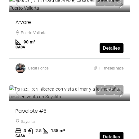
1,350,000 MXN
Arvore
Puerto Vallarta
90
m²
CASA
Detalles
Oscar Ponce
11 meses hace
500,000 USD
Papalote #6
Sayulita
3
2.5
135
m²
CASA
Detalles