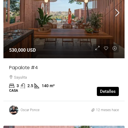
530,000 USD
Papalote #4
Sayulita
3
2.5
140
m²
CASA
Detalles
Oscar Ponce
12 meses hace