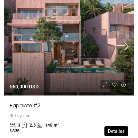
560,000 USD
Papalote #2
Sayulita
3
2.5
140
m²
CASA
Detalles