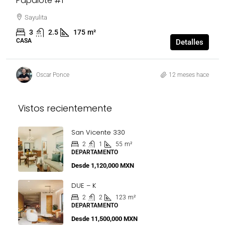
Papalote #1
Sayulita
3
2.5
175
m²
CASA
Detalles
Oscar Ponce
12 meses hace
Vistos recientemente
San Vicente 330
2
1
55
m²
DEPARTAMENTO
Desde
1,120,000 MXN
DUE – K
2
2
123
m²
DEPARTAMENTO
Desde
11,500,000 MXN