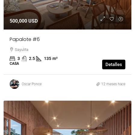
500,000 USD
Papalote #6
Sayulita
3
2.5
135
m²
CASA
Detalles
Oscar Ponce
12 meses hace