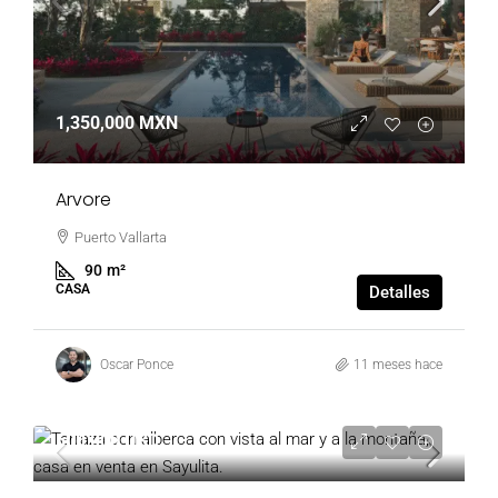
1,350,000 MXN
Arvore
Puerto Vallarta
90
m²
CASA
Detalles
Oscar Ponce
11 meses hace
500,000 USD