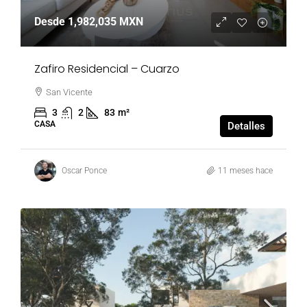
Desde
1,982,035 MXN
Zafiro Residencial – Cuarzo
San Vicente
3
2
83
m²
CASA
Detalles
Oscar Ponce
11 meses hace