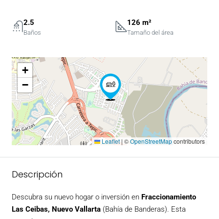
2.5
126 m²
Baños
Tamaño del área
+
−
Leaflet
|
©
OpenStreetMap
contributors
Descripción
Descubra su nuevo hogar o inversión en
Fraccionamiento
Las Ceibas, Nuevo Vallarta
(Bahía de Banderas). Esta