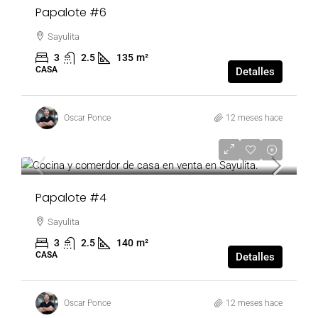
Papalote #6
Sayulita
3
2.5
135
m²
CASA
Detalles
Oscar Ponce
12 meses hace
530,000 USD
Papalote #4
Sayulita
3
2.5
140
m²
CASA
Detalles
Oscar Ponce
12 meses hace