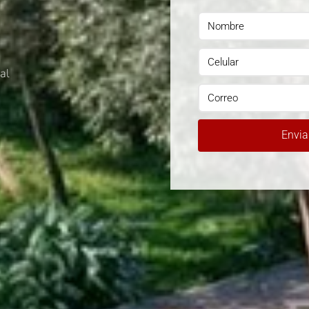
al
Envia