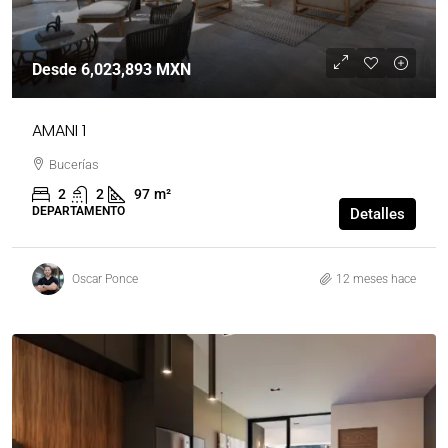
Desde
6,023,893 MXN
AMANI 1
Bucerías
2
2
97
m²
DEPARTAMENTO
Detalles
Oscar Ponce
12 meses hace