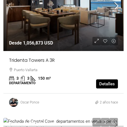
Desde
1,056,873 USD
Tridenta Towers A 3R
Puerto Vallarta
3
3
150
m²
DEPARTAMENTO
Detalles
Oscar Ponce
2 años hace
Desde
20,750,000 MXN