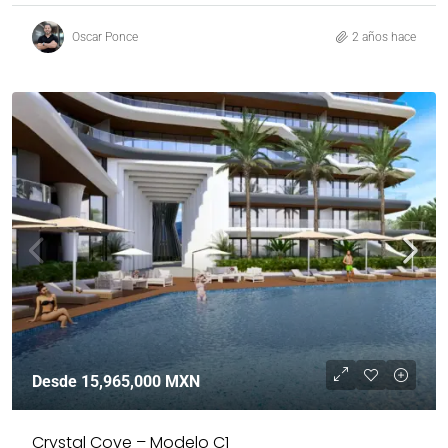
Oscar Ponce
2 años hace
Desde
15,965,000 MXN
Crystal Cove – Modelo C1