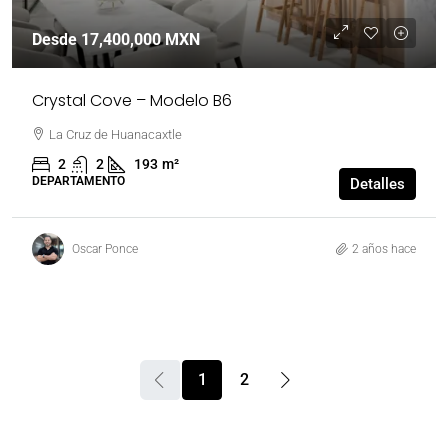
Desde
17,400,000 MXN
Crystal Cove – Modelo B6
La Cruz de Huanacaxtle
2
2
193
m²
DEPARTAMENTO
Detalles
Oscar Ponce
2 años hace
1
2