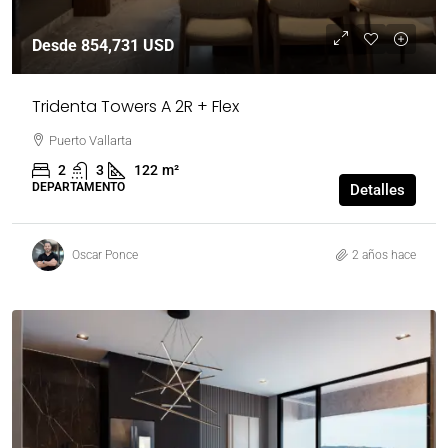
Desde
854,731 USD
Tridenta Towers A 2R + Flex
Puerto Vallarta
2
3
122
m²
DEPARTAMENTO
Detalles
Oscar Ponce
2 años hace