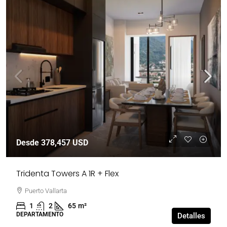
Desde
378,457 USD
Tridenta Towers A 1R + Flex
Puerto Vallarta
1
2
65
m²
DEPARTAMENTO
Detalles