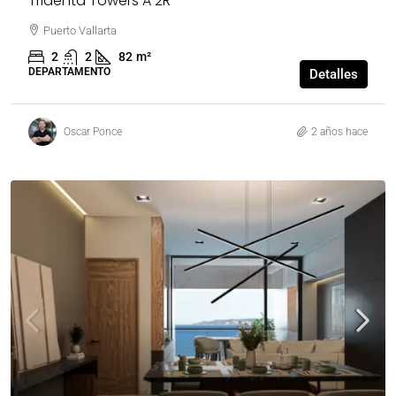
Tridenta Towers A 2R
Puerto Vallarta
2
2
82
m²
DEPARTAMENTO
Detalles
Oscar Ponce
2 años hace