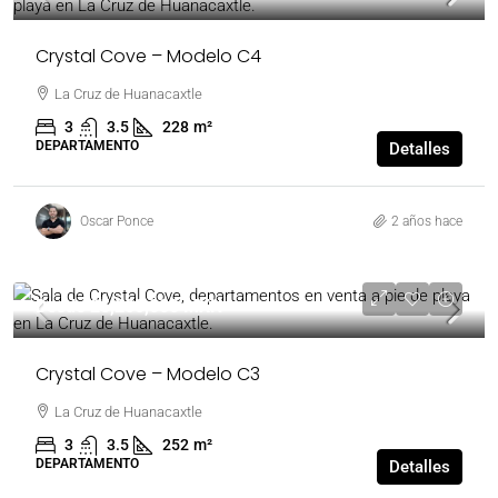
Crystal Cove – Modelo C4
La Cruz de Huanacaxtle
3
3.5
228
m²
DEPARTAMENTO
Detalles
Oscar Ponce
2 años hace
Desde
25,200,000 MXN
Crystal Cove – Modelo C3
La Cruz de Huanacaxtle
3
3.5
252
m²
DEPARTAMENTO
Detalles