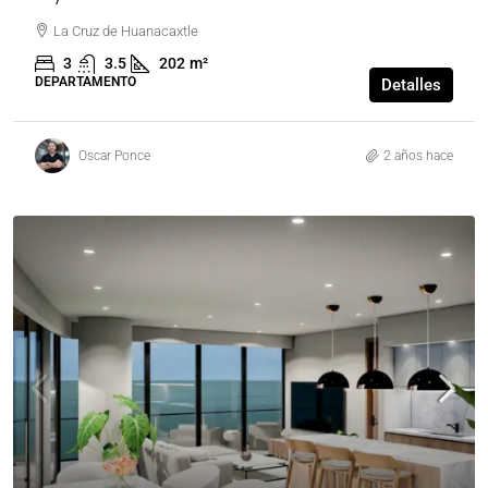
La Cruz de Huanacaxtle
3
3.5
202
m²
DEPARTAMENTO
Detalles
Oscar Ponce
2 años hace