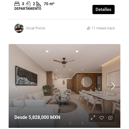
3
2
70
m²
DEPARTAMENTO
Detalles
Oscar Ponce
11 meses hace
Desde
5,828,000 MXN