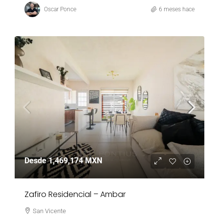
Oscar Ponce
6 meses hace
Desde
1,469,174 MXN
Zafiro Residencial – Ambar
San Vicente