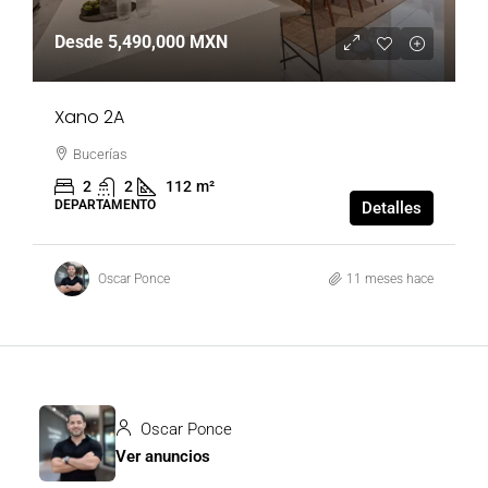
Desde
5,490,000 MXN
Xano 2A
Bucerías
2
2
112
m²
DEPARTAMENTO
Detalles
Oscar Ponce
11 meses hace
Oscar Ponce
Ver anuncios