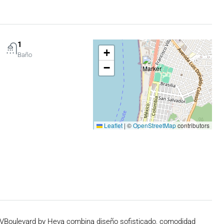
1
+
Baño
−
Leaflet
|
©
OpenStreetMap
contributors
a, VBoulevard by Heva combina diseño sofisticado, comodidad