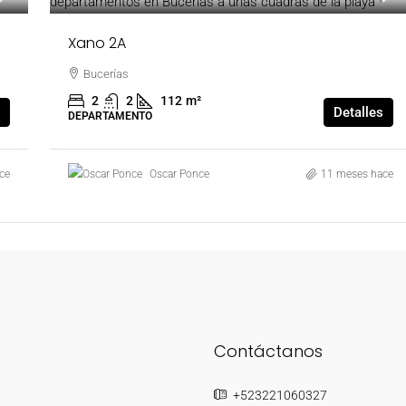
Xano 2A
Bucerías
2
2
112
m²
Detalles
DEPARTAMENTO
ce
Oscar Ponce
11 meses hace
Contáctanos
+523221060327