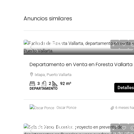
Anuncios similares
2,700,000 MXN
Departamento en Venta en Foresta Vallarta
Ixtapa, Puerto Vallarta
3
2
92
m²
Detalles
DEPARTAMENTO
Oscar Ponce
6 meses ha
Desde
5,828,000 MXN