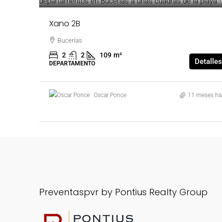
Xano 2B
Bucerías
2
2
109
m²
Detalles
DEPARTAMENTO
Oscar Ponce
11 meses ha
Preventaspvr by Pontius Realty Group