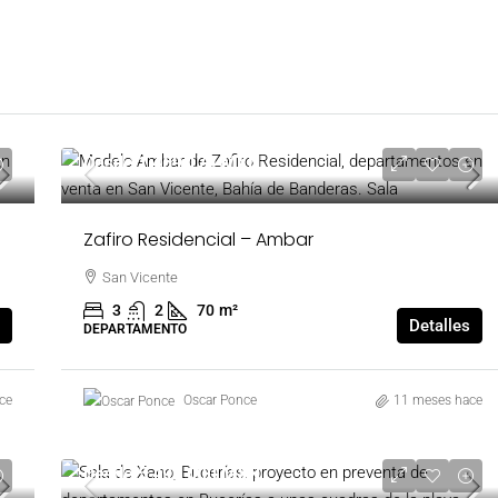
Desde
1,469,174 MXN
Zafiro Residencial – Ambar
San Vicente
3
2
70
m²
Detalles
DEPARTAMENTO
ce
Oscar Ponce
11 meses hace
Desde
5,490,000 MXN