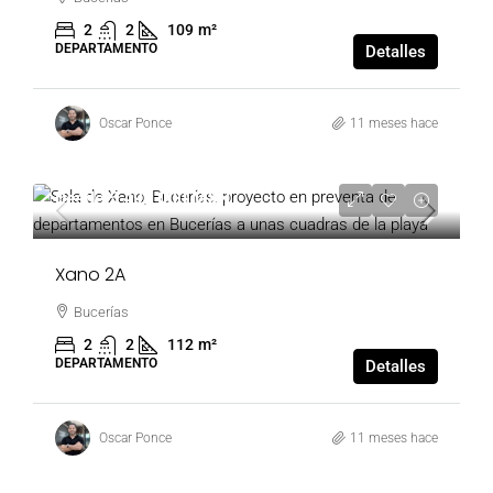
2
2
109
m²
DEPARTAMENTO
Detalles
Oscar Ponce
11 meses hace
Desde
5,490,000 MXN
Xano 2A
Bucerías
2
2
112
m²
DEPARTAMENTO
Detalles
Oscar Ponce
11 meses hace