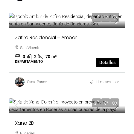
Desde
1,469,174 MXN
Zafiro Residencial – Ambar
San Vicente
3
2
70
m²
DEPARTAMENTO
Detalles
Oscar Ponce
11 meses hace
Desde
5,828,000 MXN
Xano 2B
Bucerías