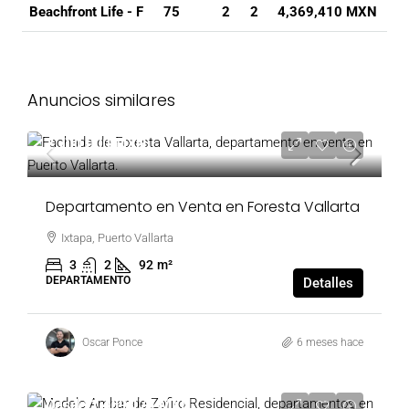
75
2
2
4,369,410 MXN
Beachfront Life - F
Anuncios similares
2,700,000 MXN
Departamento en Venta en Foresta Vallarta
Ixtapa, Puerto Vallarta
3
2
92
m²
DEPARTAMENTO
Detalles
Oscar Ponce
6 meses hace
Desde
1,469,174 MXN