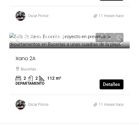
Oscar Ponce
11 meses hace
Desde
5,490,000 MXN
Xano 2A
Bucerías
2
2
112
m²
DEPARTAMENTO
Detalles
Oscar Ponce
11 meses hace