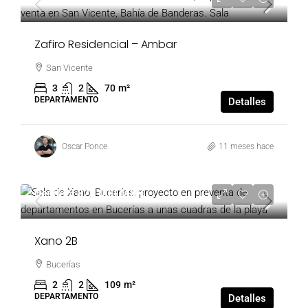
Zafiro Residencial – Ambar
San Vicente
3
2
70
m²
DEPARTAMENTO
Detalles
Oscar Ponce
11 meses hace
Desde
5,828,000 MXN
Xano 2B
Bucerías
2
2
109
m²
DEPARTAMENTO
Detalles