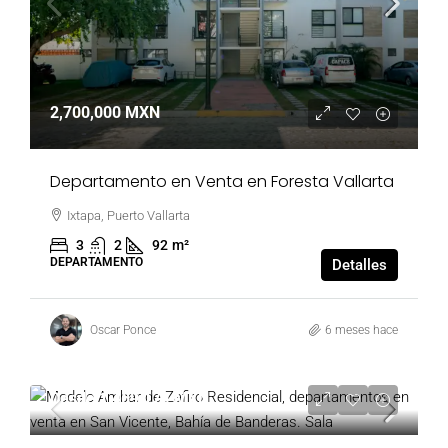
2,700,000 MXN
Departamento en Venta en Foresta Vallarta
Ixtapa, Puerto Vallarta
3
2
92
m²
DEPARTAMENTO
Detalles
Oscar Ponce
6 meses hace
Desde
1,469,174 MXN