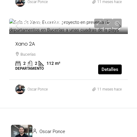
Oscar Ponce
11 meses hace
Desde
5,490,000 MXN
Xano 2A
Bucerías
2
2
112
m²
DEPARTAMENTO
Detalles
Oscar Ponce
11 meses hace
Oscar Ponce