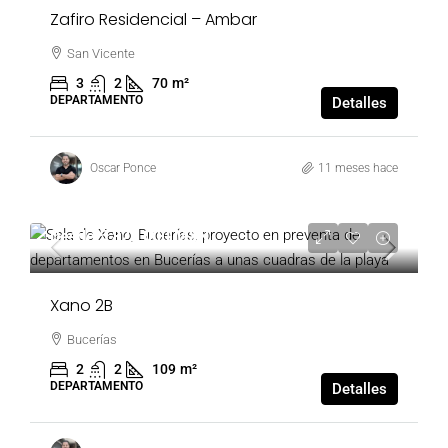
Zafiro Residencial – Ambar
San Vicente
3
2
70
m²
DEPARTAMENTO
Detalles
Oscar Ponce
11 meses hace
Desde
5,828,000 MXN
Xano 2B
Bucerías
2
2
109
m²
DEPARTAMENTO
Detalles