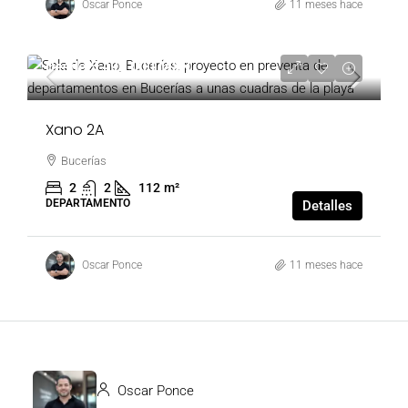
Oscar Ponce
11 meses hace
Desde
5,490,000 MXN
Xano 2A
Bucerías
2
2
112
m²
DEPARTAMENTO
Detalles
Oscar Ponce
11 meses hace
Oscar Ponce