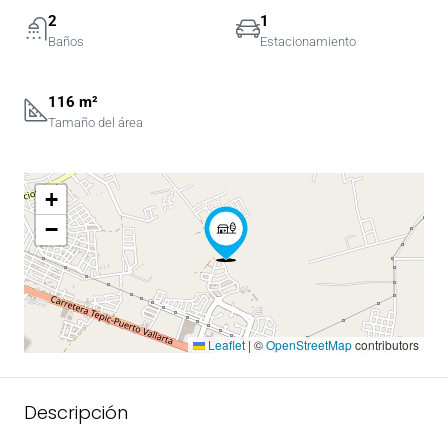
2
1
Baños
Estacionamiento
116 m²
Tamaño del área
+
−
Leaflet
|
©
OpenStreetMap
contributors
Descripción