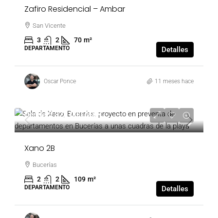
Zafiro Residencial – Ambar
San Vicente
3
2
70
m²
DEPARTAMENTO
Detalles
Oscar Ponce
11 meses hace
Desde
5,828,000 MXN
Xano 2B
Bucerías
2
2
109
m²
DEPARTAMENTO
Detalles