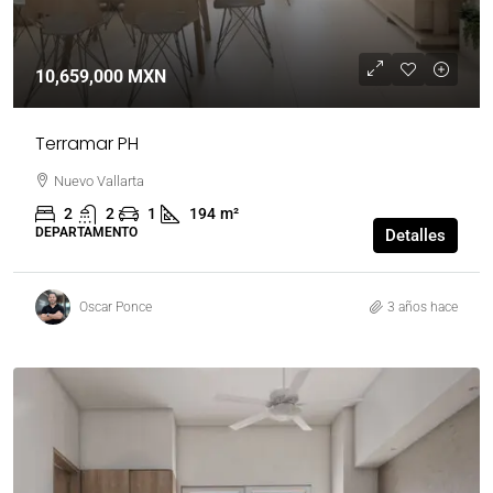
10,659,000 MXN
Terramar PH
Nuevo Vallarta
2
2
1
194
m²
DEPARTAMENTO
Detalles
Oscar Ponce
3 años hace