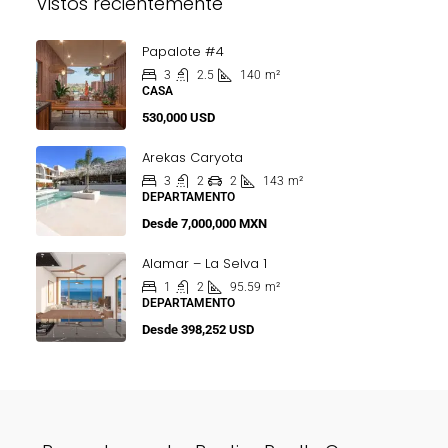
Vistos recientemente
Papalote #4
3
2.5
140
m²
CASA
530,000 USD
Arekas Caryota
3
2
2
143
m²
DEPARTAMENTO
Desde
7,000,000 MXN
Alamar – La Selva 1
1
2
95.59
m²
DEPARTAMENTO
Desde
398,252 USD