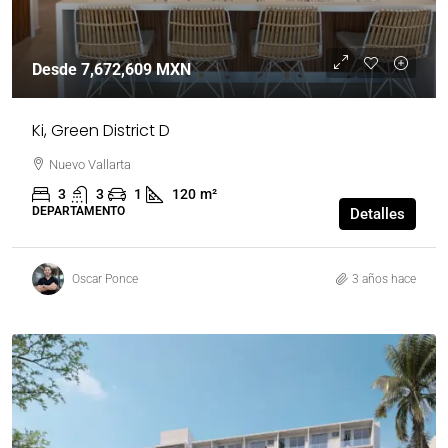
Desde
7,672,609 MXN
Ki, Green District D
Nuevo Vallarta
3
3
1
120
m²
DEPARTAMENTO
Detalles
Oscar Ponce
3 años hace