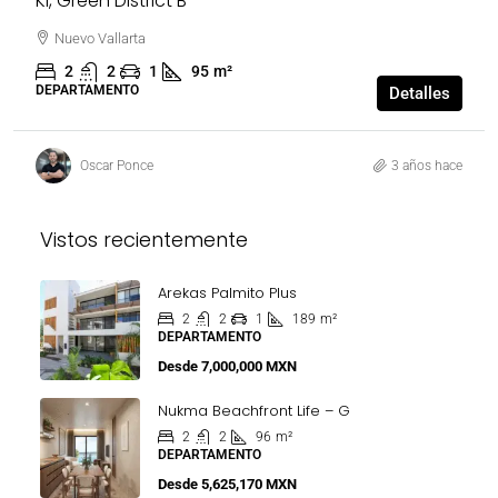
Ki, Green District B
Nuevo Vallarta
2
2
1
95
m²
DEPARTAMENTO
Detalles
Oscar Ponce
3 años hace
Vistos recientemente
Arekas Palmito Plus
2
2
1
189
m²
DEPARTAMENTO
Desde
7,000,000 MXN
Nukma Beachfront Life – G
2
2
96
m²
DEPARTAMENTO
Desde
5,625,170 MXN