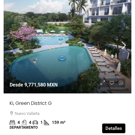
Desde
9,771,580 MXN
Ki, Green District G
Nuevo Vallarta
4
4
1
159
m²
DEPARTAMENTO
Detalles