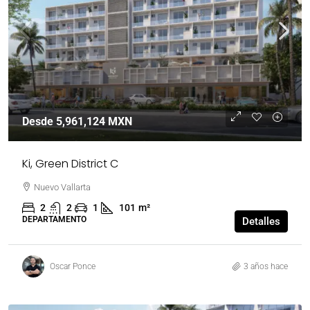
Desde
5,961,124 MXN
Ki, Green District C
Nuevo Vallarta
2
2
1
101
m²
DEPARTAMENTO
Detalles
Oscar Ponce
3 años hace