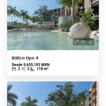
Bálica tipo 4
Desde
9,655,192 MXN
2
2
118
m²