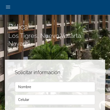
Bálica
Los Tigres, Nuevo Vallarta,
Nayarit
Solicitar información