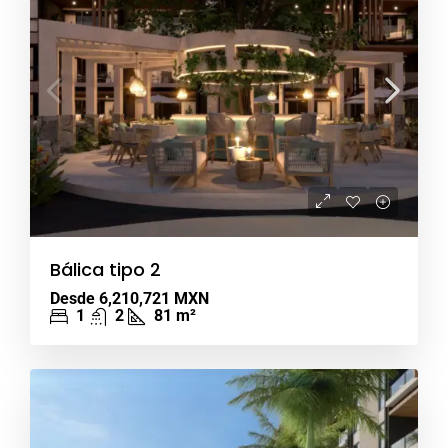
Bálica tipo 2
Desde
6,210,721 MXN
1
2
81
m²