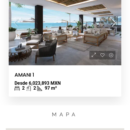
AMANI 1
Desde
6,023,893 MXN
2
2
97
m²
MAPA